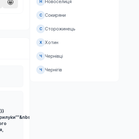
🤩
Новоселиця
Н
Сокиряни
С
Сторожинець
С
Хотин
Х
Чернівці
Ч
Чернігів
Ч
}}
рилу́ки'''&nbsp;
ого
я,