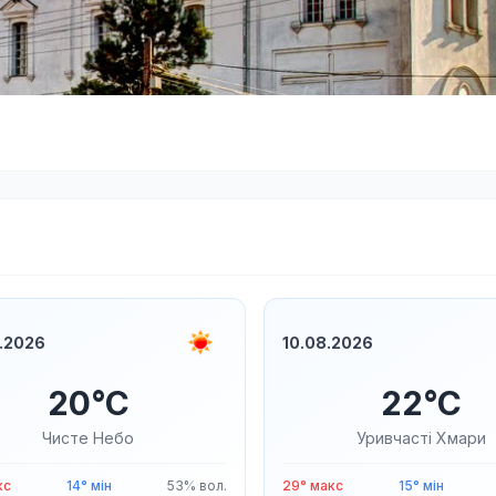
.2026
10.08.2026
20°C
22°C
Чисте Небо
Уривчасті Хмари
кс
14° мін
53% вол.
29° макс
15° мін