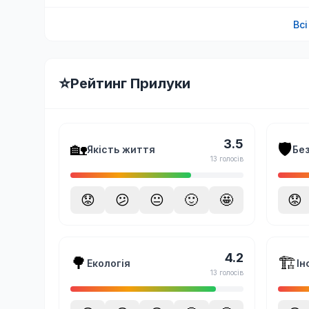
Вс
⭐
Рейтинг Прилуки
3.5
🏡
🛡️
Якість життя
Бе
13 голосів
😟
😕
😐
🙂
🤩
😟
4.2
🌳
🏗️
Екологія
Ін
13 голосів