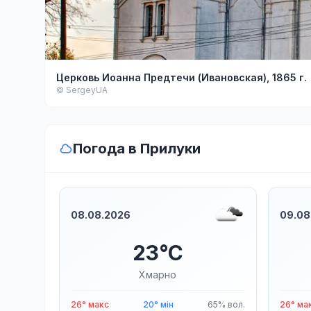
Церковь Иоанна Предтечи (Ивановская), 1865 г.
© SergeyUA
Погода в Прилуки
08.08.2026
09.08
23°C
Хмарно
26° макс
20° мін
65% вол.
26° ма