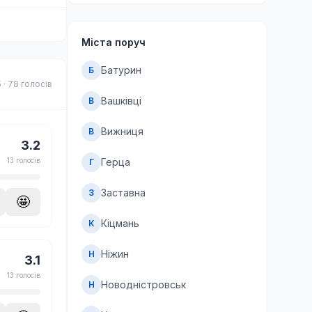
Міста поруч
Батурин
Б
5 · 78 голосів
Вашківці
В
Вижниця
В
3.2
13 голосів
Герца
Г
Заставна
З
🤩
Кіцмань
К
Ніжин
Н
3.1
13 голосів
Новодністровськ
Н