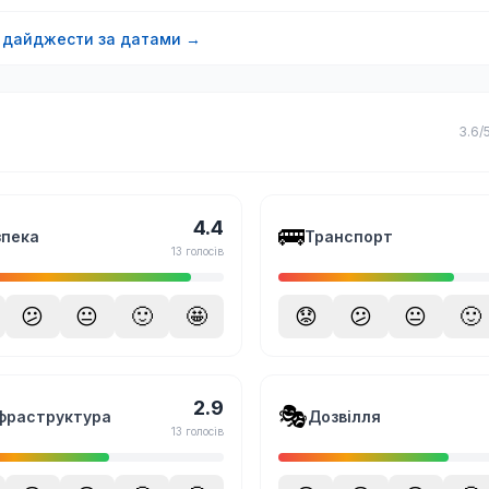
і дайджести за датами →
3.6/
4.4
🚌
зпека
Транспорт
13 голосів
😕
😐
🙂
🤩
😟
😕
😐
🙂
2.9
🎭
фраструктура
Дозвілля
13 голосів