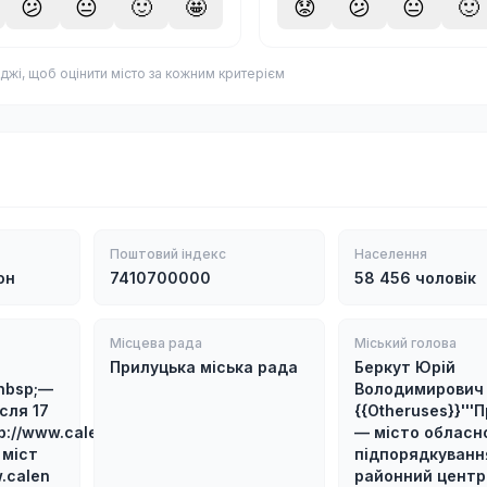
😕
😐
🙂
🤩
😟
😕
😐
🙂
джі, щоб оцінити місто за кожним критерієм
Поштовий індекс
Населення
он
7410700000
58 456 чоловік
Місцева рада
Міський голова
Прилуцька міська рада
Беркут Юрій
nbsp;—
Володимирович 
сля 17
{{Otheruses}}'''П
://www.calend.ru/cityday/1081/
— місто обласн
і міст
підпорядкуванн
.calen
районний центр