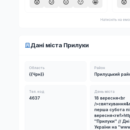
😟
😕
😐
🙂
🤩
😟
Натисніть на емо
Дані міста Прилуки
Область
Район
{{Чрн}}
Прилуцький рай
Тел. код
День міста
4637
18 вересня<br
/>святкування&
перша субота пі
вересня<ref>http
''Прилуки'' // Дн
України на ''www